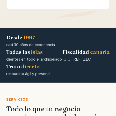
Desde
1997
casi 30 años de experiencia
Todas las
islas
Fiscalidad
canaria
clientes en todo el archipiélago
IGIC · REF · ZEC
Trato
directo
respuesta ágil y personal
SERVICIOS
Todo lo que tu negocio