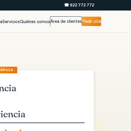
☎ 822 772 772
Área de clientes
Pedir cita
da
Servicios
Quiénes somos
ncia
iencia