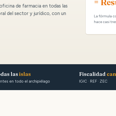
= Res
oficina de farmacia en todas las
oral del sector y jurídico, con un
La fórmula c
hace casi tre
das las
islas
Fiscalidad
can
entes en todo el archipiélago
IGIC · REF · ZEC