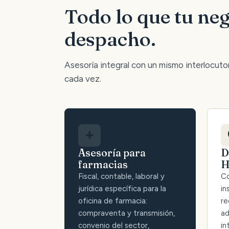
Todo lo que tu neg
despacho.
Asesoría integral con un mismo interlocutor:
cada vez.
✚
Asesoría para
D
farmacias
H
Fiscal, contable, laboral y
Co
jurídica específica para la
in
oficina de farmacia:
re
compraventa y transmisión,
ad
convenio del sector,
in