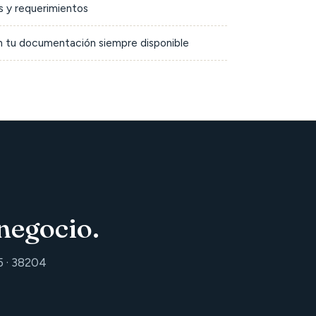
 y requerimientos
on tu documentación siempre disponible
negocio.
5 · 38204