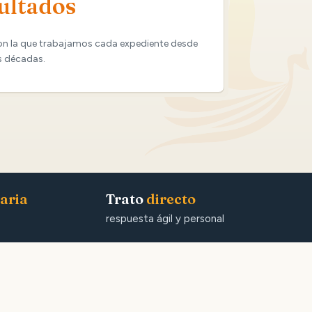
ultados
on la que trabajamos cada expediente desde
s décadas.
aria
Trato
directo
respuesta ágil y personal