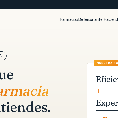
Farmacias
Defensa ante Hacien
A
que
Eficie
farmacia
+
Exper
tiendes.