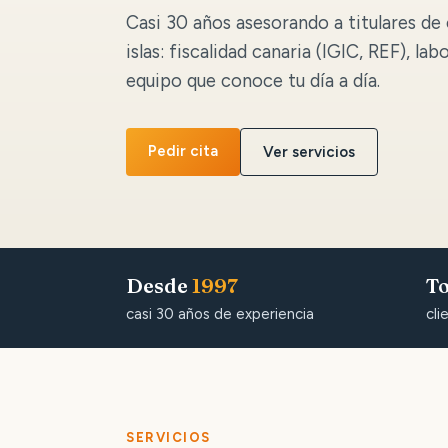
Casi 30 años asesorando a titulares de 
islas: fiscalidad canaria (IGIC, REF), lab
equipo que conoce tu día a día.
Pedir cita
Ver servicios
Desde
1997
To
casi 30 años de experiencia
cli
SERVICIOS