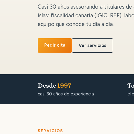
Casi 30 años asesorando a titulares de 
islas: fiscalidad canaria (IGIC, REF), lab
equipo que conoce tu día a día.
Pedir cita
Ver servicios
Desde
1997
To
casi 30 años de experiencia
cli
SERVICIOS