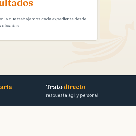
ultados
on la que trabajamos cada expediente desde
s décadas.
aria
Trato
directo
respuesta ágil y personal