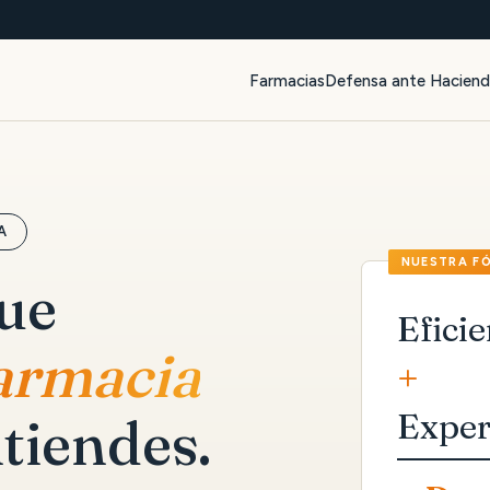
Farmacias
Defensa ante Hacien
A
que
Eficie
farmacia
+
Exper
tiendes.