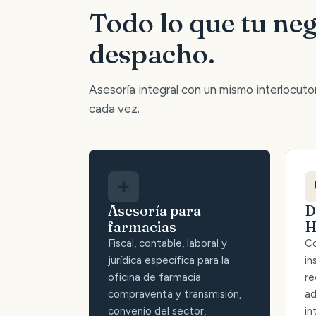
Todo lo que tu neg
despacho.
Asesoría integral con un mismo interlocutor:
cada vez.
✚
Asesoría para
D
farmacias
H
Fiscal, contable, laboral y
Co
jurídica específica para la
in
oficina de farmacia:
re
compraventa y transmisión,
ad
convenio del sector,
in