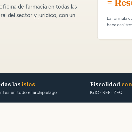
= Res
oficina de farmacia en todas las
oral del sector y jurídico, con un
La fórmula c
hace casi tre
das las
islas
Fiscalidad
can
entes en todo el archipiélago
IGIC · REF · ZEC