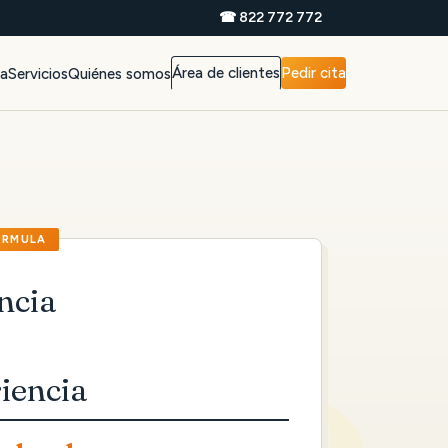
☎ 822 772 772
Área de clientes
Pedir cita
da
Servicios
Quiénes somos
ncia
iencia