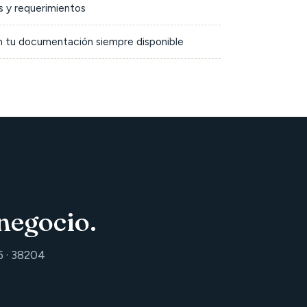
 y requerimientos
on tu documentación siempre disponible
negocio.
5 · 38204