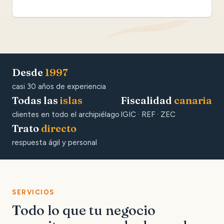
Desde
1997
casi 30 años de experiencia
Todas las
islas
Fiscalidad
canaria
clientes en todo el archipiélago
IGIC · REF · ZEC
Trato
directo
respuesta ágil y personal
SERVICIOS
Todo lo que tu negocio