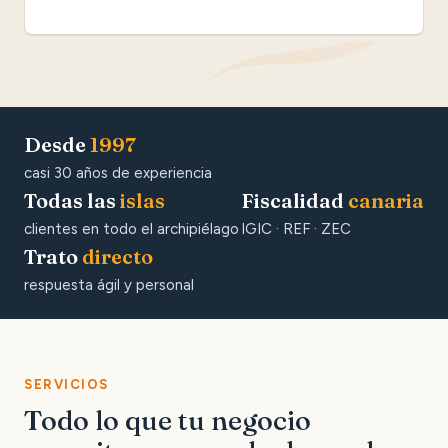
Desde
1997
casi 30 años de experiencia
Todas las
islas
Fiscalidad
canaria
clientes en todo el archipiélago
IGIC · REF · ZEC
Trato
directo
respuesta ágil y personal
SERVICIOS
Todo lo que tu negocio