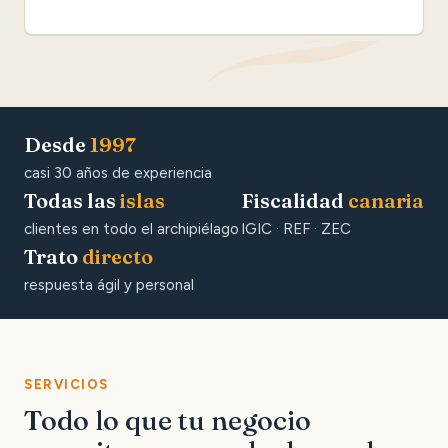
Desde
1997
casi 30 años de experiencia
Todas las
islas
Fiscalidad
canaria
clientes en todo el archipiélago
IGIC · REF · ZEC
Trato
directo
respuesta ágil y personal
SERVICIOS
Todo lo que tu negocio