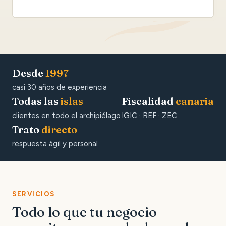
Desde
1997
casi 30 años de experiencia
Todas las
islas
Fiscalidad
canaria
clientes en todo el archipiélago
IGIC · REF · ZEC
Trato
directo
respuesta ágil y personal
SERVICIOS
Todo lo que tu negocio