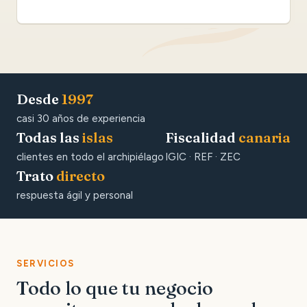
Desde
1997
casi 30 años de experiencia
Todas las
islas
Fiscalidad
canaria
clientes en todo el archipiélago
IGIC · REF · ZEC
Trato
directo
respuesta ágil y personal
SERVICIOS
Todo lo que tu negocio