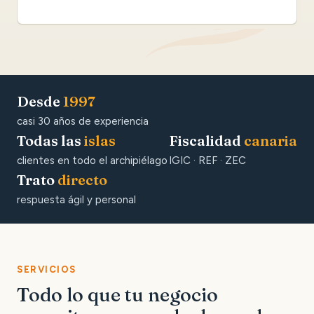
Desde
1997
casi 30 años de experiencia
Todas las
islas
Fiscalidad
canaria
clientes en todo el archipiélago
IGIC · REF · ZEC
Trato
directo
respuesta ágil y personal
SERVICIOS
Todo lo que tu negocio