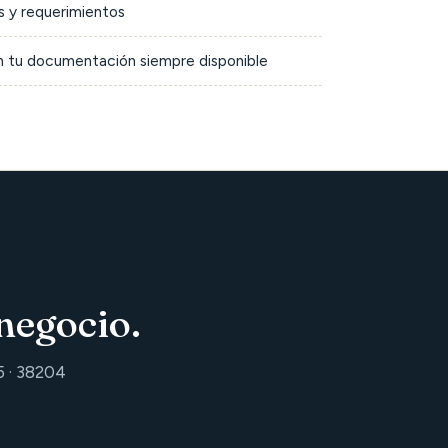
 y requerimientos
on tu documentación siempre disponible
negocio.
5 · 38204