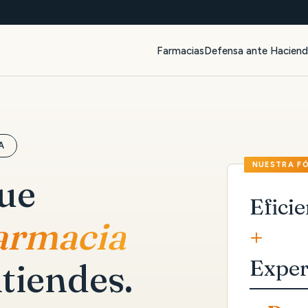
Farmacias
Defensa ante Hacien
A
que
Eficie
farmacia
+
Exper
tiendes.