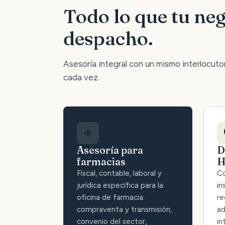
Todo lo que tu neg
despacho.
Asesoría integral con un mismo interlocutor:
cada vez.
✚
Asesoría para
D
farmacias
H
Fiscal, contable, laboral y
Co
jurídica específica para la
in
oficina de farmacia:
re
compraventa y transmisión,
ad
convenio del sector,
in