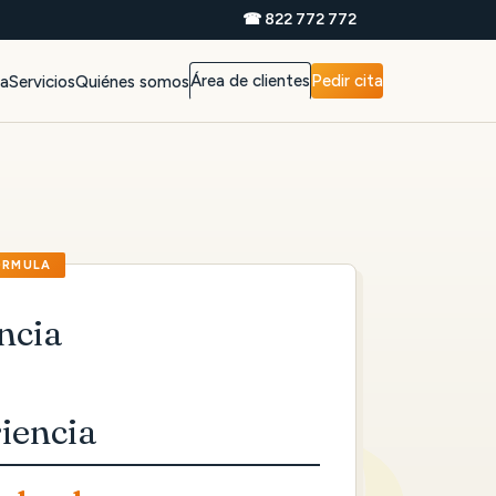
☎ 822 772 772
Área de clientes
Pedir cita
da
Servicios
Quiénes somos
ncia
iencia