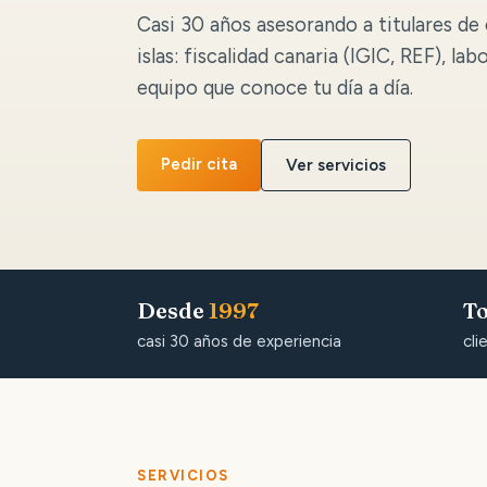
Casi 30 años asesorando a titulares de 
islas: fiscalidad canaria (IGIC, REF), lab
equipo que conoce tu día a día.
Pedir cita
Ver servicios
Desde
1997
To
casi 30 años de experiencia
cli
SERVICIOS