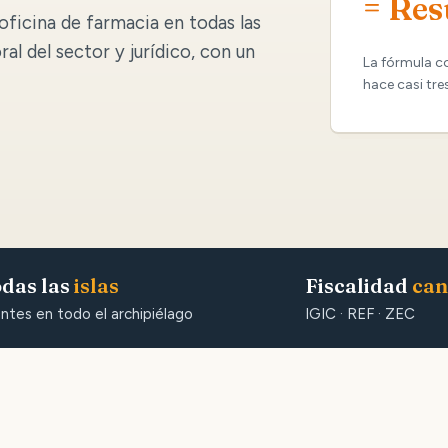
= Res
oficina de farmacia en todas las
oral del sector y jurídico, con un
La fórmula c
hace casi tre
das las
islas
Fiscalidad
can
entes en todo el archipiélago
IGIC · REF · ZEC