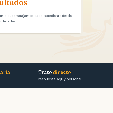
ultados
on la que trabajamos cada expediente desde
s décadas.
aria
Trato
directo
respuesta ágil y personal