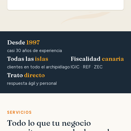
Desde
1997
casi 30 años de experiencia
Todas las
islas
Fiscalidad
canaria
clientes en todo el archipiélago
IGIC · REF · ZEC
Trato
directo
respuesta ágil y personal
SERVICIOS
Todo lo que tu negocio