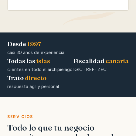
Desde
1997
casi 30 años de experiencia
Todas las
islas
Fiscalidad
canaria
clientes en todo el archipiélago
IGIC · REF · ZEC
Trato
directo
respuesta ágil y personal
SERVICIOS
Todo lo que tu negocio