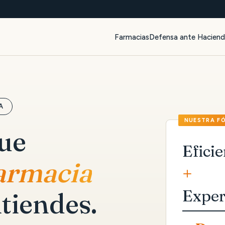
Farmacias
Defensa ante Hacien
A
que
Eficie
farmacia
+
Exper
tiendes.