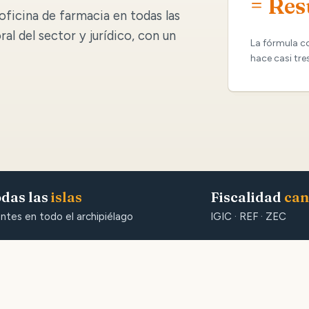
= Res
oficina de farmacia en todas las
oral del sector y jurídico, con un
La fórmula c
hace casi tre
das las
islas
Fiscalidad
can
entes en todo el archipiélago
IGIC · REF · ZEC