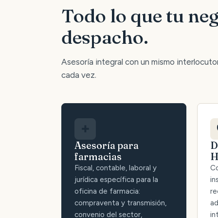
Todo lo que tu neg
despacho.
Asesoría integral con un mismo interlocutor:
cada vez.
✚
Asesoría para
D
farmacias
H
Fiscal, contable, laboral y
Co
jurídica específica para la
in
oficina de farmacia:
re
compraventa y transmisión,
ad
convenio del sector,
in