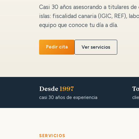
Casi 30 años asesorando a titulares de 
islas: fiscalidad canaria (IGIC, REF), lab
equipo que conoce tu día a día.
Pedir cita
Ver servicios
Desde
1997
To
casi 30 años de experiencia
cli
SERVICIOS