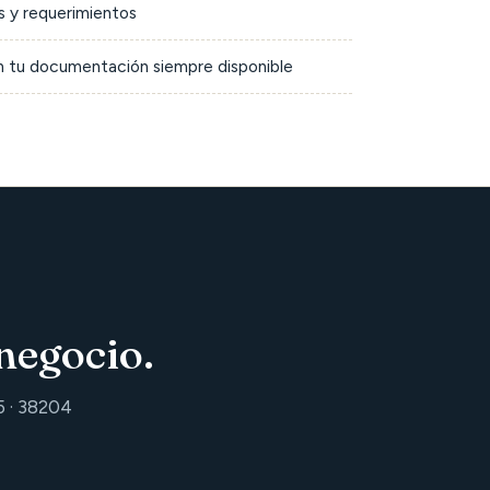
 y requerimientos
on tu documentación siempre disponible
negocio.
5 · 38204