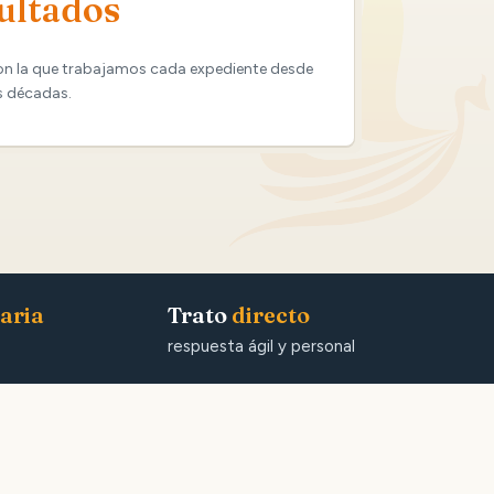
ultados
on la que trabajamos cada expediente desde
s décadas.
aria
Trato
directo
respuesta ágil y personal