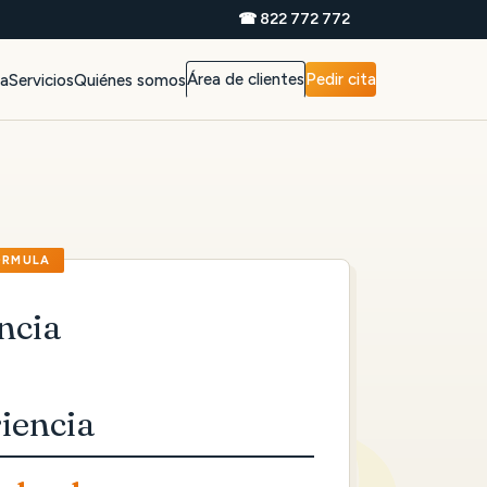
☎ 822 772 772
Área de clientes
Pedir cita
da
Servicios
Quiénes somos
ncia
iencia