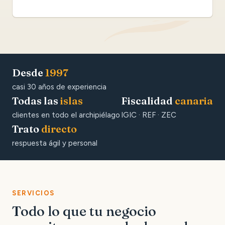
Desde
1997
casi 30 años de experiencia
Todas las
islas
Fiscalidad
canaria
clientes en todo el archipiélago
IGIC · REF · ZEC
Trato
directo
respuesta ágil y personal
SERVICIOS
Todo lo que tu negocio