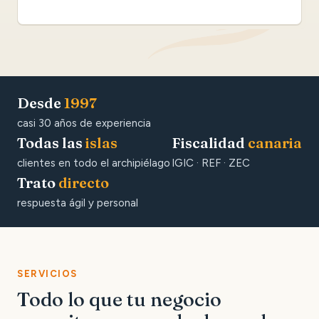
Desde
1997
casi 30 años de experiencia
Todas las
islas
Fiscalidad
canaria
clientes en todo el archipiélago
IGIC · REF · ZEC
Trato
directo
respuesta ágil y personal
SERVICIOS
Todo lo que tu negocio