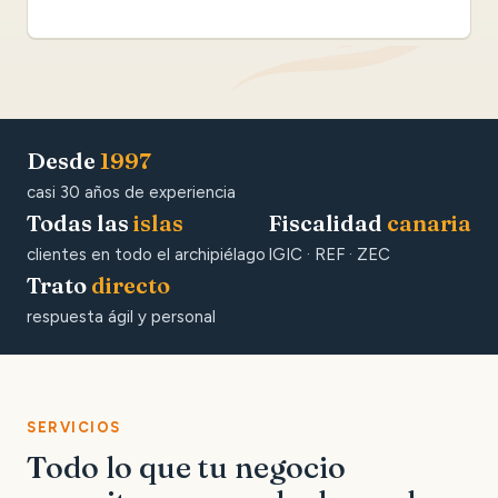
Desde
1997
casi 30 años de experiencia
Todas las
islas
Fiscalidad
canaria
clientes en todo el archipiélago
IGIC · REF · ZEC
Trato
directo
respuesta ágil y personal
SERVICIOS
Todo lo que tu negocio