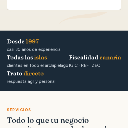
Desde
1997
casi 30 años de experiencia
Todas las
islas
Fiscalidad
canaria
clientes en todo el archipiélago
IGIC · REF · ZEC
Trato
directo
respuesta ágil y personal
SERVICIOS
Todo lo que tu negocio