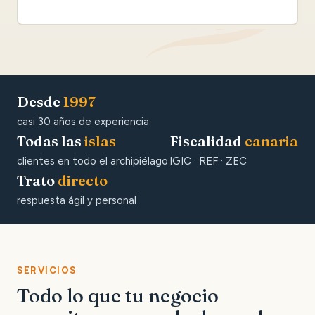
Desde
1997
casi 30 años de experiencia
Todas las
islas
Fiscalidad
canaria
clientes en todo el archipiélago
IGIC · REF · ZEC
Trato
directo
respuesta ágil y personal
SERVICIOS
Todo lo que tu negocio