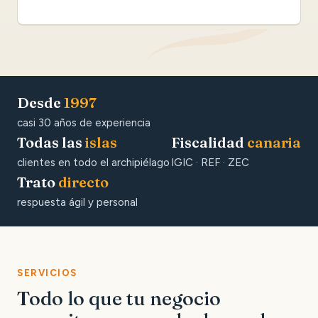
Desde
1997
casi 30 años de experiencia
Todas las
islas
Fiscalidad
canaria
clientes en todo el archipiélago
IGIC · REF · ZEC
Trato
directo
respuesta ágil y personal
SERVICIOS
Todo lo que tu negocio