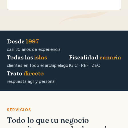
Desde
1997
casi 30 años de experiencia
Todas las
islas
Fiscalidad
canaria
clientes en todo el archipiélago
IGIC · REF · ZEC
Trato
directo
respuesta ágil y personal
SERVICIOS
Todo lo que tu negocio