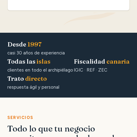
Desde
1997
casi 30 años de experiencia
Todas las
islas
Fiscalidad
canaria
clientes en todo el archipiélago
IGIC · REF · ZEC
Trato
directo
respuesta ágil y personal
SERVICIOS
Todo lo que tu negocio