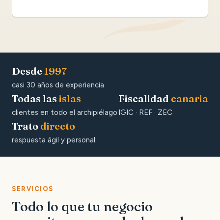
Desde
1997
casi 30 años de experiencia
Todas las
islas
Fiscalidad
canaria
clientes en todo el archipiélago
IGIC · REF · ZEC
Trato
directo
respuesta ágil y personal
SERVICIOS
Todo lo que tu negocio