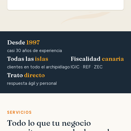
Desde
1997
casi 30 años de experiencia
Todas las
islas
Fiscalidad
canaria
clientes en todo el archipiélago
IGIC · REF · ZEC
Trato
directo
respuesta ágil y personal
SERVICIOS
Todo lo que tu negocio