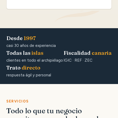
Desde
1997
casi 30 años de experiencia
Todas las
islas
Fiscalidad
canaria
clientes en todo el archipiélago
IGIC · REF · ZEC
Trato
directo
respuesta ágil y personal
SERVICIOS
Todo lo que tu negocio