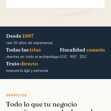
Desde
1997
casi 30 años de experiencia
Todas las
islas
Fiscalidad
canaria
clientes en todo el archipiélago
IGIC · REF · ZEC
Trato
directo
respuesta ágil y personal
SERVICIOS
Todo lo que tu negocio