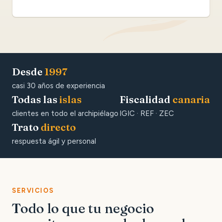
Desde
1997
casi 30 años de experiencia
Todas las
islas
Fiscalidad
canaria
clientes en todo el archipiélago
IGIC · REF · ZEC
Trato
directo
respuesta ágil y personal
SERVICIOS
Todo lo que tu negocio