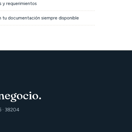
 y requerimientos
on tu documentación siempre disponible
negocio.
5 · 38204