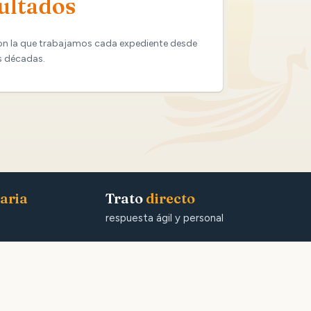
ultados
on la que trabajamos cada expediente desde
s décadas.
aria
Trato
directo
respuesta ágil y personal