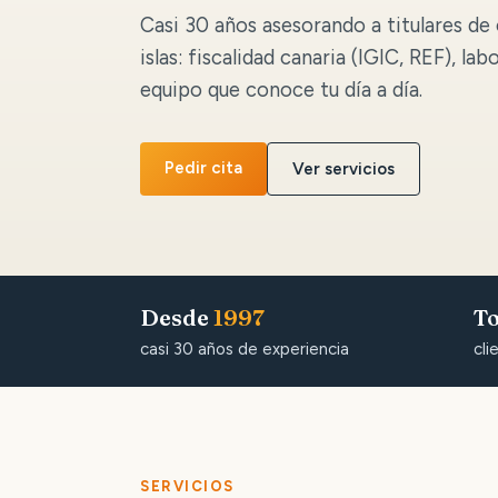
Casi 30 años asesorando a titulares de 
islas: fiscalidad canaria (IGIC, REF), lab
equipo que conoce tu día a día.
Pedir cita
Ver servicios
Desde
1997
To
casi 30 años de experiencia
cli
SERVICIOS