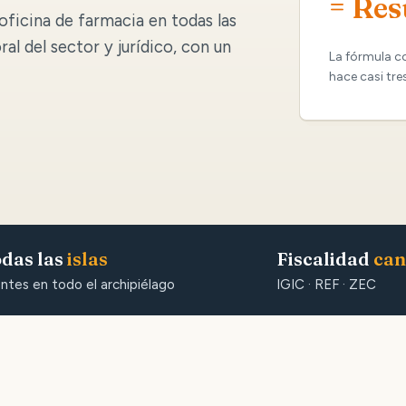
= Res
oficina de farmacia en todas las
oral del sector y jurídico, con un
La fórmula c
hace casi tre
das las
islas
Fiscalidad
can
entes en todo el archipiélago
IGIC · REF · ZEC