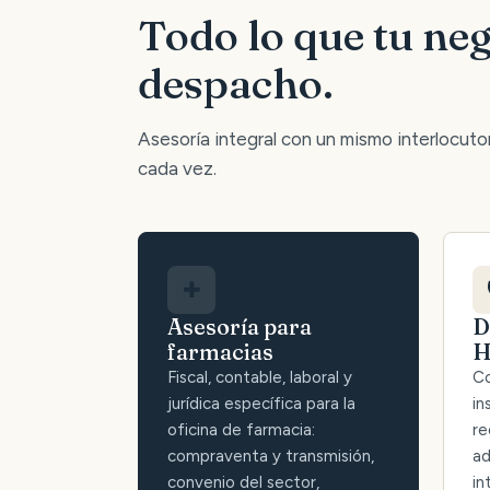
Todo lo que tu neg
despacho.
Asesoría integral con un mismo interlocutor:
cada vez.
✚
Asesoría para
D
farmacias
H
Fiscal, contable, laboral y
Co
jurídica específica para la
in
oficina de farmacia:
re
compraventa y transmisión,
ad
convenio del sector,
in