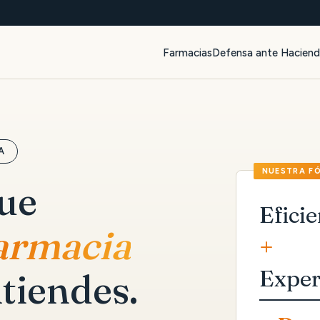
Farmacias
Defensa ante Hacien
A
que
Eficie
farmacia
+
Exper
tiendes.