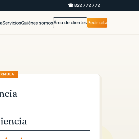
☎ 822 772 772
Área de clientes
Pedir cita
da
Servicios
Quiénes somos
ncia
iencia