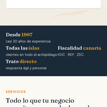
Desde
1997
casi 30 años de experiencia
Todas las
islas
Fiscalidad
canaria
clientes en todo el archipiélago
IGIC · REF · ZEC
Trato
directo
respuesta ágil y personal
SERVICIOS
Todo lo que tu negocio