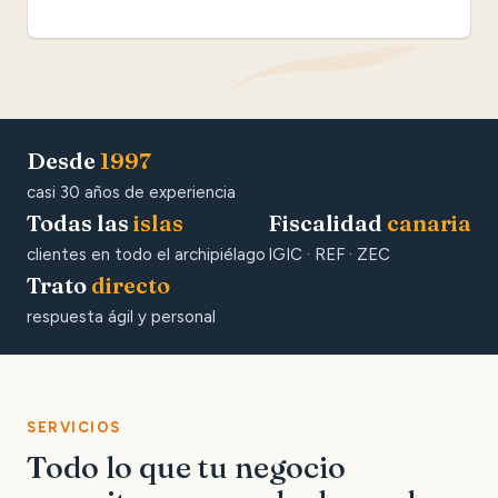
Desde
1997
casi 30 años de experiencia
Todas las
islas
Fiscalidad
canaria
clientes en todo el archipiélago
IGIC · REF · ZEC
Trato
directo
respuesta ágil y personal
SERVICIOS
Todo lo que tu negocio