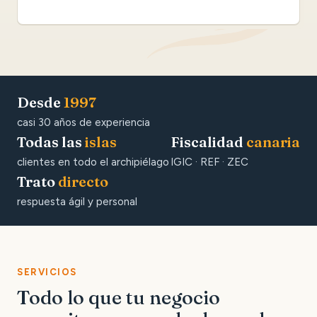
Desde
1997
casi 30 años de experiencia
Todas las
islas
Fiscalidad
canaria
clientes en todo el archipiélago
IGIC · REF · ZEC
Trato
directo
respuesta ágil y personal
SERVICIOS
Todo lo que tu negocio