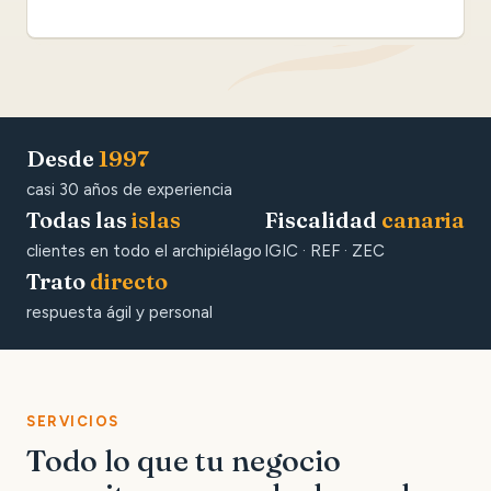
Desde
1997
casi 30 años de experiencia
Todas las
islas
Fiscalidad
canaria
clientes en todo el archipiélago
IGIC · REF · ZEC
Trato
directo
respuesta ágil y personal
SERVICIOS
Todo lo que tu negocio