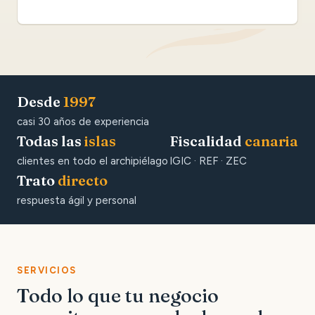
Desde
1997
casi 30 años de experiencia
Todas las
islas
Fiscalidad
canaria
clientes en todo el archipiélago
IGIC · REF · ZEC
Trato
directo
respuesta ágil y personal
SERVICIOS
Todo lo que tu negocio