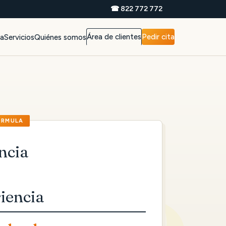
☎ 822 772 772
Área de clientes
Pedir cita
da
Servicios
Quiénes somos
ncia
iencia