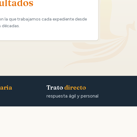
ultados
on la que trabajamos cada expediente desde
s décadas.
aria
Trato
directo
respuesta ágil y personal