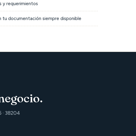
 y requerimientos
on tu documentación siempre disponible
negocio.
5 · 38204