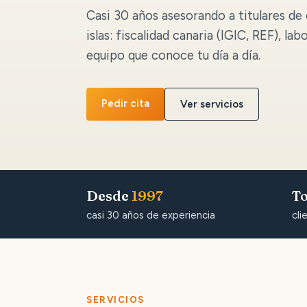
Casi 30 años asesorando a titulares de 
islas: fiscalidad canaria (IGIC, REF), lab
equipo que conoce tu día a día.
Pedir cita
Ver servicios
Desde
1997
To
casi 30 años de experiencia
cli
SERVICIOS