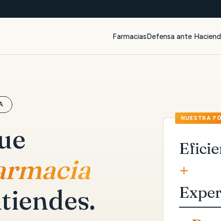
Farmacias
Defensa ante Hacien
A
que
Eficie
farmacia
+
Exper
tiendes.