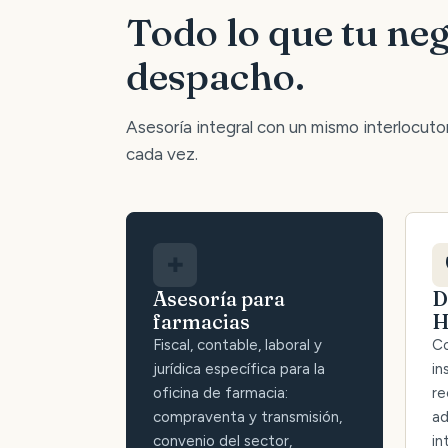
Todo lo que tu neg
despacho.
Asesoría integral con un mismo interlocutor:
cada vez.
✚
Asesoría para
D
farmacias
H
Fiscal, contable, laboral y
Co
jurídica específica para la
in
oficina de farmacia:
re
compraventa y transmisión,
ad
convenio del sector,
in