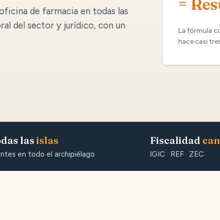
= Res
oficina de farmacia en todas las
oral del sector y jurídico, con un
La fórmula c
hace casi tre
das las
islas
Fiscalidad
can
entes en todo el archipiélago
IGIC · REF · ZEC