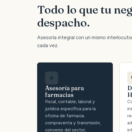
Todo lo que tu neg
despacho.
Asesoría integral con un mismo interlocutor:
cada vez.
✚
Asesoría para
D
farmacias
H
Fiscal, contable, laboral y
Co
jurídica específica para la
in
oficina de farmacia:
re
compraventa y transmisión,
ad
convenio del sector,
in