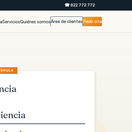
☎ 822 772 772
Área de clientes
Pedir cita
da
Servicios
Quiénes somos
ncia
iencia