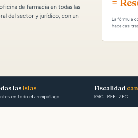
= Res
oficina de farmacia en todas las
oral del sector y jurídico, con un
La fórmula c
hace casi tre
das las
islas
Fiscalidad
can
entes en todo el archipiélago
IGIC · REF · ZEC