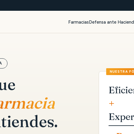
Farmacias
Defensa ante Hacien
A
que
Eficie
farmacia
+
Exper
tiendes.