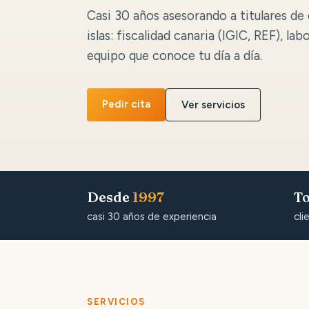
Casi 30 años asesorando a titulares de 
islas: fiscalidad canaria (IGIC, REF), lab
equipo que conoce tu día a día.
Pedir cita
Ver servicios
Desde
1997
To
casi 30 años de experiencia
cli
SERVICIOS