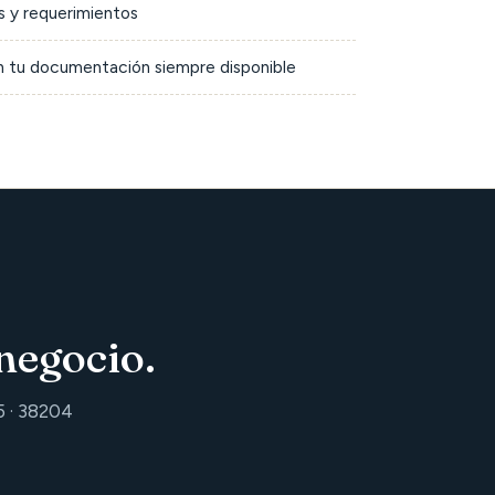
 y requerimientos
on tu documentación siempre disponible
negocio.
5 · 38204