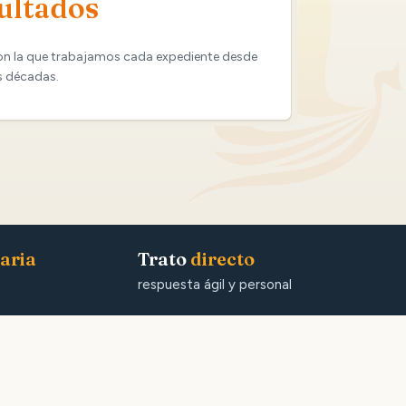
ultados
on la que trabajamos cada expediente desde
s décadas.
aria
Trato
directo
respuesta ágil y personal