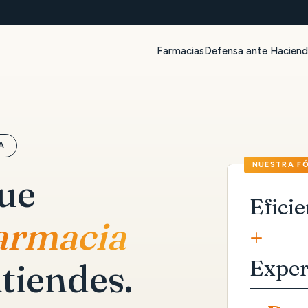
Farmacias
Defensa ante Hacien
A
que
Eficie
farmacia
+
Exper
tiendes.