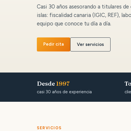
Casi 30 años asesorando a titulares de 
islas: fiscalidad canaria (IGIC, REF), lab
equipo que conoce tu día a día.
Pedir cita
Ver servicios
Desde
1997
To
casi 30 años de experiencia
cli
SERVICIOS