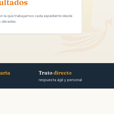
ultados
on la que trabajamos cada expediente desde
s décadas.
aria
Trato
directo
respuesta ágil y personal