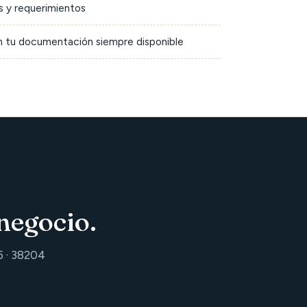
 y requerimientos
on tu documentación siempre disponible
negocio.
5 · 38204