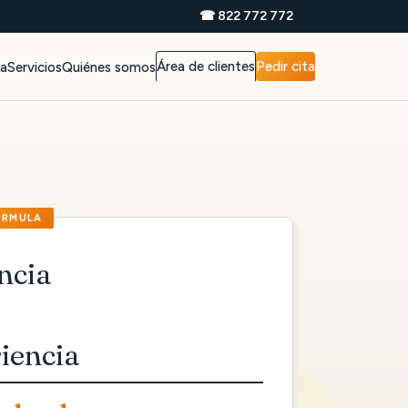
☎ 822 772 772
Área de clientes
Pedir cita
da
Servicios
Quiénes somos
ncia
iencia