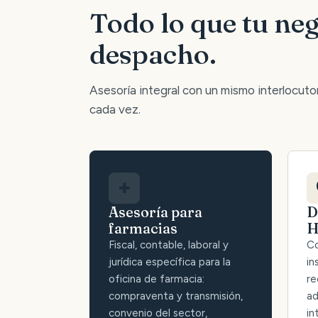
Todo lo que tu neg
despacho.
Asesoría integral con un mismo interlocutor:
cada vez.
✚
Asesoría para
D
farmacias
H
Fiscal, contable, laboral y
Co
jurídica específica para la
in
oficina de farmacia:
re
compraventa y transmisión,
ad
convenio del sector,
in