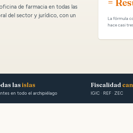
= Res
oficina de farmacia en todas las
oral del sector y jurídico, con un
La fórmula c
hace casi tre
das las
islas
Fiscalidad
can
entes en todo el archipiélago
IGIC · REF · ZEC