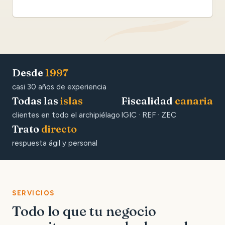
Desde
1997
casi 30 años de experiencia
Todas las
islas
Fiscalidad
canaria
clientes en todo el archipiélago
IGIC · REF · ZEC
Trato
directo
respuesta ágil y personal
SERVICIOS
Todo lo que tu negocio