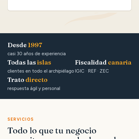
Desde
1997
casi 30 años de experiencia
Todas las
islas
Fiscalidad
canaria
clientes en todo el archipiélago
IGIC · REF · ZEC
Trato
directo
respuesta ágil y personal
SERVICIOS
Todo lo que tu negocio