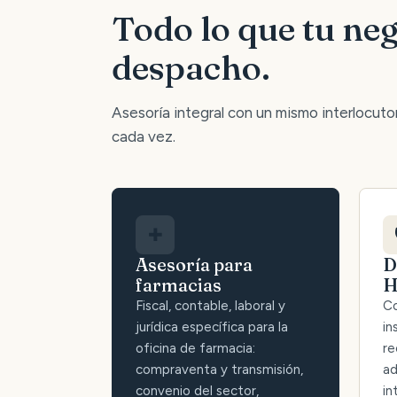
Todo lo que tu neg
despacho.
Asesoría integral con un mismo interlocutor:
cada vez.
✚
Asesoría para
D
farmacias
H
Fiscal, contable, laboral y
Co
jurídica específica para la
in
oficina de farmacia:
re
compraventa y transmisión,
ad
convenio del sector,
in