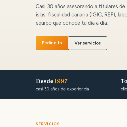
Casi 30 años asesorando a titulares de 
islas: fiscalidad canaria (IGIC, REF), lab
equipo que conoce tu día a día.
Pedir cita
Ver servicios
Desde
1997
To
casi 30 años de experiencia
cli
SERVICIOS