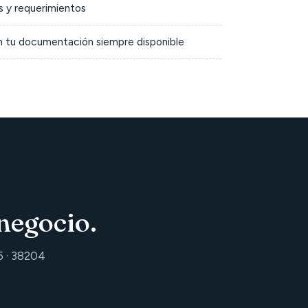
 y requerimientos
on tu documentación siempre disponible
negocio.
5 · 38204