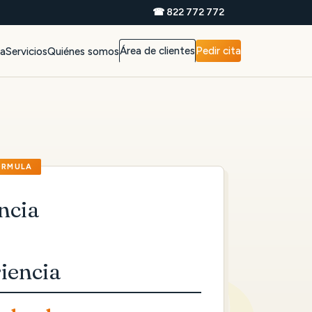
☎ 822 772 772
Área de clientes
Pedir cita
da
Servicios
Quiénes somos
ncia
iencia