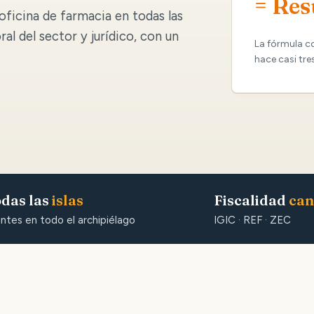
= Res
oficina de farmacia en todas las
oral del sector y jurídico, con un
La fórmula c
hace casi tre
das las
islas
Fiscalidad
can
entes en todo el archipiélago
IGIC · REF · ZEC