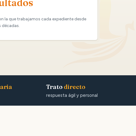
ultados
on la que trabajamos cada expediente desde
s décadas.
aria
Trato
directo
respuesta ágil y personal