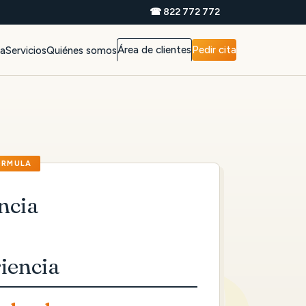
☎ 822 772 772
Área de clientes
Pedir cita
da
Servicios
Quiénes somos
ncia
iencia