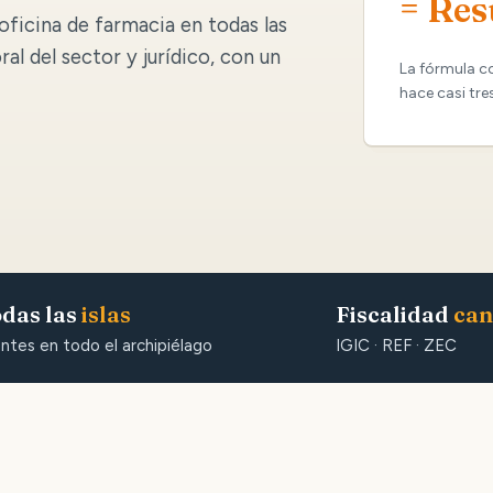
= Res
oficina de farmacia en todas las
oral del sector y jurídico, con un
La fórmula c
hace casi tre
das las
islas
Fiscalidad
can
entes en todo el archipiélago
IGIC · REF · ZEC