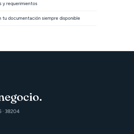
 y requerimientos
on tu documentación siempre disponible
negocio.
5 · 38204