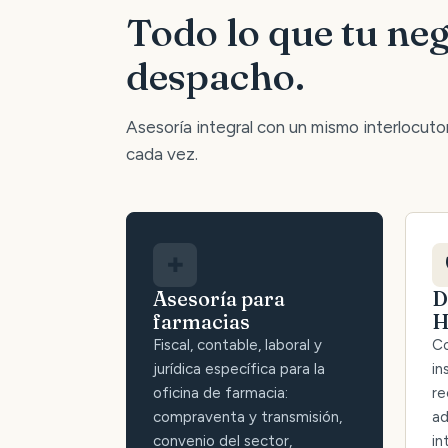
Todo lo que tu neg
despacho.
Asesoría integral con un mismo interlocutor:
cada vez.
✚
Asesoría para
D
farmacias
H
Fiscal, contable, laboral y
Co
jurídica específica para la
in
oficina de farmacia:
re
compraventa y transmisión,
ad
convenio del sector,
in