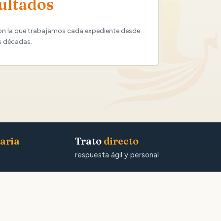
ultados
on la que trabajamos cada expediente desde
s décadas.
aria
Trato
directo
respuesta ágil y personal