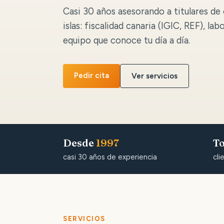
Casi 30 años asesorando a titulares de 
islas: fiscalidad canaria (IGIC, REF), lab
equipo que conoce tu día a día.
Pedir cita
Ver servicios
Desde
1997
To
casi 30 años de experiencia
cli
SERVICIOS