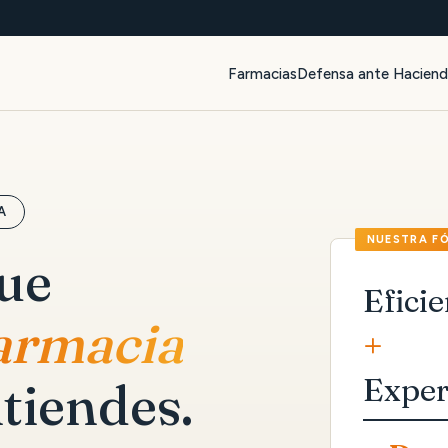
Farmacias
Defensa ante Hacien
A
que
Eficie
farmacia
+
Exper
tiendes.