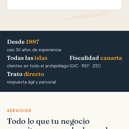
Desde
1997
casi 30 años de experiencia
Todas las
islas
Fiscalidad
canaria
clientes en todo el archipiélago
IGIC · REF · ZEC
Trato
directo
respuesta ágil y personal
SERVICIOS
Todo lo que tu negocio