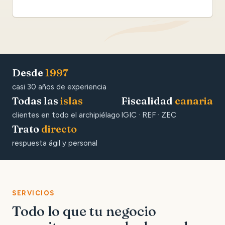
Desde
1997
casi 30 años de experiencia
Todas las
islas
Fiscalidad
canaria
clientes en todo el archipiélago
IGIC · REF · ZEC
Trato
directo
respuesta ágil y personal
SERVICIOS
Todo lo que tu negocio