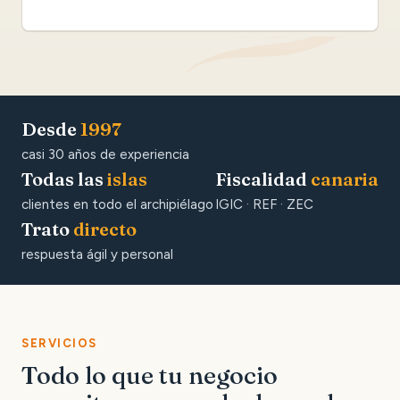
Desde
1997
casi 30 años de experiencia
Todas las
islas
Fiscalidad
canaria
clientes en todo el archipiélago
IGIC · REF · ZEC
Trato
directo
respuesta ágil y personal
SERVICIOS
Todo lo que tu negocio