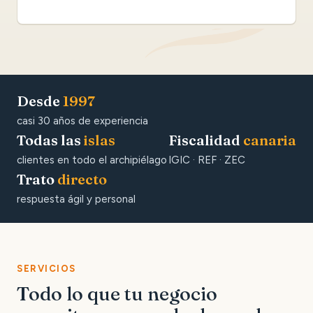
Desde
1997
casi 30 años de experiencia
Todas las
islas
Fiscalidad
canaria
clientes en todo el archipiélago
IGIC · REF · ZEC
Trato
directo
respuesta ágil y personal
SERVICIOS
Todo lo que tu negocio