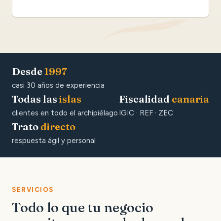
Desde
1997
casi 30 años de experiencia
Todas las
islas
Fiscalidad
canaria
clientes en todo el archipiélago
IGIC · REF · ZEC
Trato
directo
respuesta ágil y personal
SERVICIOS
Todo lo que tu negocio