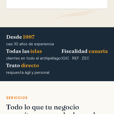
Desde
1997
casi 30 años de experiencia
Todas las
islas
Fiscalidad
canaria
clientes en todo el archipiélago
IGIC · REF · ZEC
Trato
directo
respuesta ágil y personal
SERVICIOS
Todo lo que tu negocio