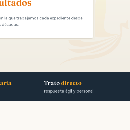
ultados
on la que trabajamos cada expediente desde
s décadas.
aria
Trato
directo
respuesta ágil y personal