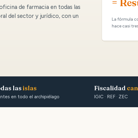
= Res
oficina de farmacia en todas las
oral del sector y jurídico, con un
La fórmula c
hace casi tre
das las
islas
Fiscalidad
can
entes en todo el archipiélago
IGIC · REF · ZEC