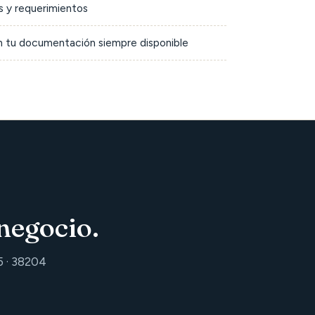
 y requerimientos
on tu documentación siempre disponible
negocio.
5 · 38204