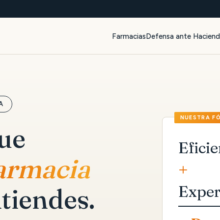
Farmacias
Defensa ante Hacien
A
que
Eficie
farmacia
+
Exper
tiendes.