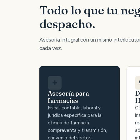
Todo lo que tu neg
despacho.
Asesoría integral con un mismo interlocutor:
cada vez.
✚
Asesoría para
D
farmacias
H
Fiscal, contable, laboral y
Co
jurídica específica para la
in
oficina de farmacia:
re
compraventa y transmisión,
ad
convenio del sector,
in