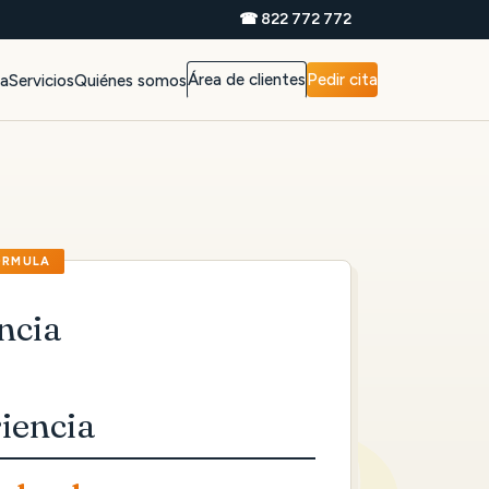
☎ 822 772 772
Área de clientes
Pedir cita
da
Servicios
Quiénes somos
ncia
iencia