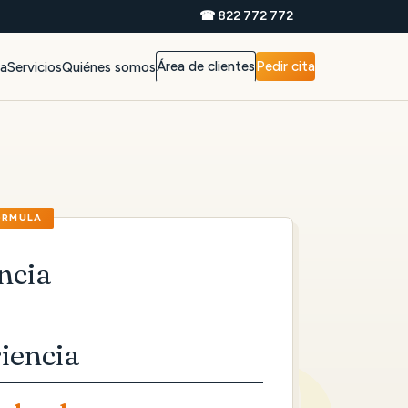
☎ 822 772 772
Área de clientes
Pedir cita
da
Servicios
Quiénes somos
ncia
iencia