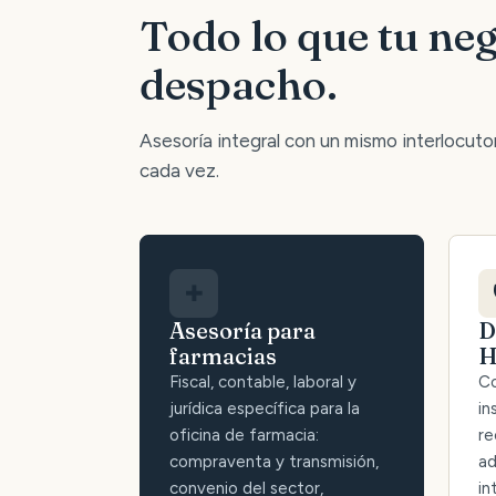
Todo lo que tu neg
despacho.
Asesoría integral con un mismo interlocutor:
cada vez.
✚
Asesoría para
D
farmacias
H
Fiscal, contable, laboral y
Co
jurídica específica para la
in
oficina de farmacia:
re
compraventa y transmisión,
ad
convenio del sector,
in