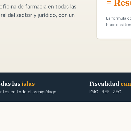
= Res
oficina de farmacia en todas las
oral del sector y jurídico, con un
La fórmula c
hace casi tre
das las
islas
Fiscalidad
can
entes en todo el archipiélago
IGIC · REF · ZEC