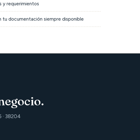
 y requerimientos
on tu documentación siempre disponible
negocio.
5 · 38204