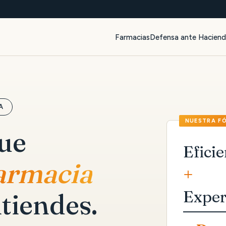
Farmacias
Defensa ante Hacien
A
que
Eficie
farmacia
+
Exper
tiendes.