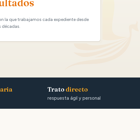
ultados
on la que trabajamos cada expediente desde
s décadas.
aria
Trato
directo
respuesta ágil y personal