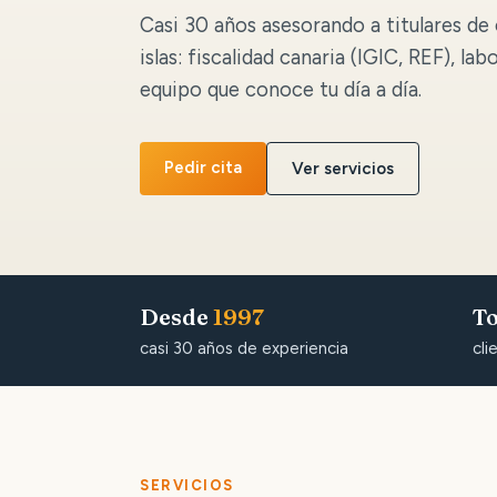
Casi 30 años asesorando a titulares de 
islas: fiscalidad canaria (IGIC, REF), lab
equipo que conoce tu día a día.
Pedir cita
Ver servicios
Desde
1997
To
casi 30 años de experiencia
cli
SERVICIOS