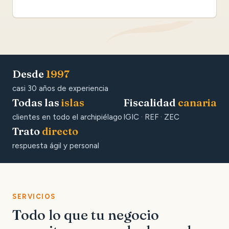
Desde
1997
casi 30 años de experiencia
Todas las
islas
Fiscalidad
canaria
clientes en todo el archipiélago
IGIC · REF · ZEC
Trato
directo
respuesta ágil y personal
SERVICIOS
Todo lo que tu negocio