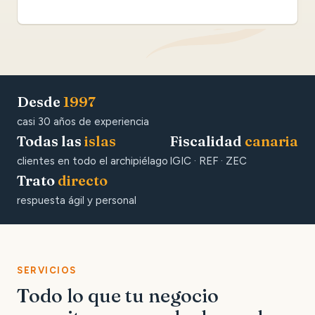
Desde
1997
casi 30 años de experiencia
Todas las
islas
Fiscalidad
canaria
clientes en todo el archipiélago
IGIC · REF · ZEC
Trato
directo
respuesta ágil y personal
SERVICIOS
Todo lo que tu negocio