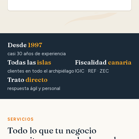
Desde
1997
casi 30 años de experiencia
Todas las
islas
Fiscalidad
canaria
clientes en todo el archipiélago
IGIC · REF · ZEC
Trato
directo
respuesta ágil y personal
SERVICIOS
Todo lo que tu negocio